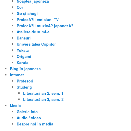
Noaptea japoneza
Cor
Go și shogi
ProiecA?ii emisiuni TV
ProiecA?ii muzicA? japonezA?
Ateliere de sumi-e
Dansuri
Universitatea Copiilor
Yukata
Origami
Karuta
Blog în japoneza
Intranet
Profesori
Studenţi
Literatură an 2, sem. 1
Literatură an 3, sem. 2
Media
Galerie foto
Audio / video
Despre noi în media