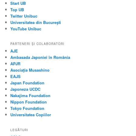
Start UB
Top UB
Twitter Unibuc
Universitatea din Bucureşti
YouTube Unibuc
PARTENERI ŞI COLABORATORI
AJE
Ambasada Japoniei în România
APJR
Asociaţia Musashino
EAJS
Japan Foundation
Japoneza UCDC
Nakajima Foundation
Nippon Foundation
Tokyo Foundation
Universitatea Copiilor
LEGĂTURI