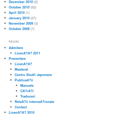
December 2010
(2)
October 2010
(52)
April 2010
(1)
January 2010
(27)
November 2009
(3)
October 2009
(7)
PAGINI
Admitere
LicenA?A? 2011
Prezentare
LicenA?A?
Masterat
Centru Studii Japoneze
PublicaA?ii
Manuale
CA?rA?i
Traduceri
RelaA?ii internaA?ionale
Contact
LicenA?A? 2010