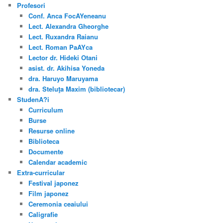
Profesori
Conf. Anca FocAYeneanu
Lect. Alexandra Gheorghe
Lect. Ruxandra Raianu
Lect. Roman PaAYca
Lector dr. Hideki Otani
asist. dr. Akihisa Yoneda
dra. Haruyo Maruyama
dra. Steluţa Maxim (bibliotecar)
StudenA?i
Curriculum
Burse
Resurse online
Biblioteca
Documente
Calendar academic
Extra-curricular
Festival japonez
Film japonez
Ceremonia ceaiului
Caligrafie