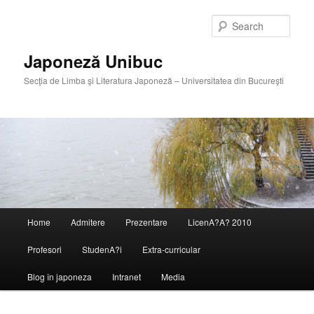
Skip
Skip
to
to
Sear
primary
secondary
content
content
Japoneză Unibuc
Secţia de Limba şi Literatura Japoneză – Universitatea din Bucureşti
Main
Home
Admitere
Prezentare
LicenA?A? 2010
menu
Profesori
StudenA?i
Extra-curricular
Blog în japoneza
Intranet
Media