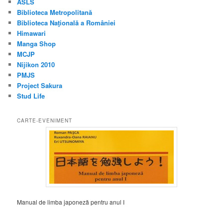
ASLS
Biblioteca Metropolitană
Biblioteca Naţională a României
Himawari
Manga Shop
MCJP
Nijikon 2010
PMJS
Project Sakura
Stud Life
CARTE-EVENIMENT
Manual de limba japoneză pentru anul I