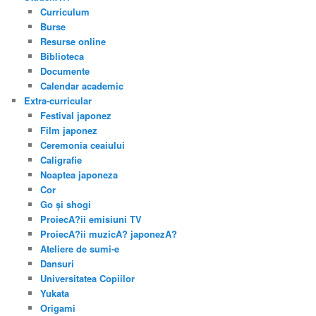
Curriculum
Burse
Resurse online
Biblioteca
Documente
Calendar academic
Extra-curricular
Festival japonez
Film japonez
Ceremonia ceaiului
Caligrafie
Noaptea japoneza
Cor
Go și shogi
ProiecA?ii emisiuni TV
ProiecA?ii muzicA? japonezA?
Ateliere de sumi-e
Dansuri
Universitatea Copiilor
Yukata
Origami