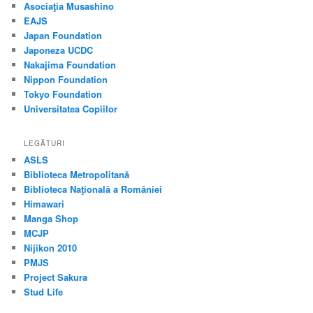
Asociaţia Musashino
EAJS
Japan Foundation
Japoneza UCDC
Nakajima Foundation
Nippon Foundation
Tokyo Foundation
Universitatea Copiilor
LEGĂTURI
ASLS
Biblioteca Metropolitană
Biblioteca Naţională a României
Himawari
Manga Shop
MCJP
Nijikon 2010
PMJS
Project Sakura
Stud Life