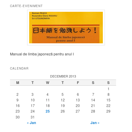
CARTE-EVENIMENT
Manual de limba japoneză pentru anul I
CALENDAR
DECEMBER 2013
M
T
W
T
F
S
S
1
2
3
4
5
6
7
8
9
10
11
12
13
14
15
16
17
18
19
20
21
22
23
24
25
26
27
28
29
30
31
« Jan
Jan »