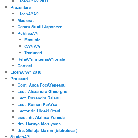
LicenA?A? 2011
Prezentare
LicenA?A?
Masterat
Centru Studii Japoneze
PublicaA?ii
Manuale
CA?rA?i
Traduceri
RelaA?ii internaA?ionale
Contact
LicenA?A? 2010
Profesori
Conf. Anca FocAYeneanu
Lect. Alexandra Gheorghe
Lect. Ruxandra Raianu
Lect. Roman PaAYca
Lector dr. Hideki Otani
asist. dr. Akihisa Yoneda
dra. Haruyo Maruyama
dra. Steluţa Maxim (bibliotecar)
StudenA?i