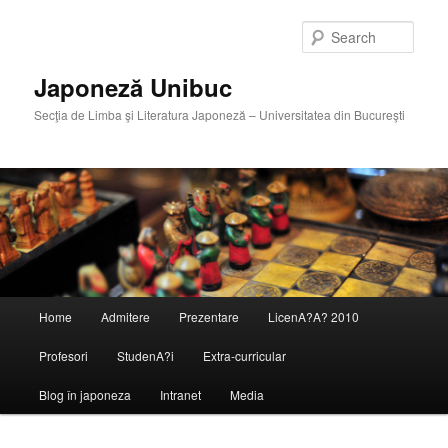
Skip
Skip
to
to
Sear
primary
secondary
content
content
Japoneză Unibuc
Secţia de Limba şi Literatura Japoneză – Universitatea din Bucureşti
Main
Home
Admitere
Prezentare
LicenA?A? 2010
menu
Profesori
StudenA?i
Extra-curricular
Blog în japoneza
Intranet
Media