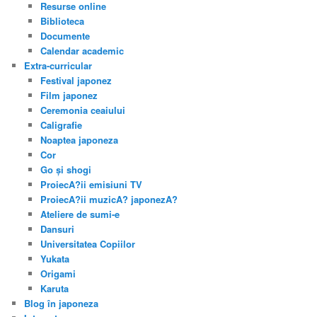
Resurse online
Biblioteca
Documente
Calendar academic
Extra-curricular
Festival japonez
Film japonez
Ceremonia ceaiului
Caligrafie
Noaptea japoneza
Cor
Go și shogi
ProiecA?ii emisiuni TV
ProiecA?ii muzicA? japonezA?
Ateliere de sumi-e
Dansuri
Universitatea Copiilor
Yukata
Origami
Karuta
Blog în japoneza