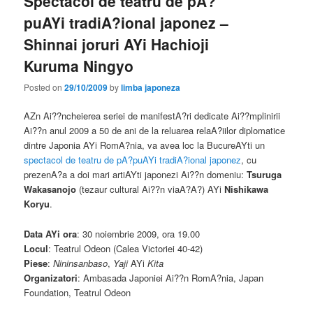
Spectacol de teatru de pA?
puAYi tradiA?ional japonez –
Shinnai joruri AYi Hachioji
Kuruma Ningyo
Posted on
29/10/2009
by
limba japoneza
AZn Ai??ncheierea seriei de manifestA?ri dedicate Ai??mplinirii
Ai??n anul 2009 a 50 de ani de la reluarea relaA?iilor diplomatice
dintre Japonia AYi RomA?nia, va avea loc la BucureAYti un
spectacol de teatru de pA?puAYi tradiA?ional japonez
, cu
prezenA?a a doi mari artiAYti japonezi Ai??n domeniu:
Tsuruga
Wakasanojo
(tezaur cultural Ai??n viaA?A?) AYi
Nishikawa
Koryu
.
Data AYi ora
: 30 noiembrie 2009, ora 19.00
Locul
: Teatrul Odeon (Calea Victoriei 40-42)
Piese
:
Nininsanbaso
,
Yaji
AYi
Kita
Organizatori
: Ambasada Japoniei Ai??n RomA?nia, Japan
Foundation, Teatrul Odeon