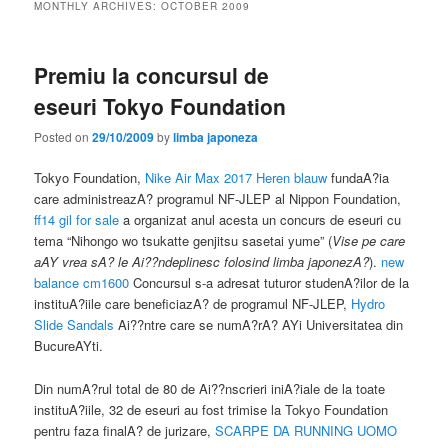
MONTHLY ARCHIVES:
OCTOBER 2009
Premiu la concursul de
eseuri Tokyo Foundation
Posted on
29/10/2009
by
limba japoneza
Tokyo Foundation,
Nike Air Max 2017 Heren blauw
fundaA?ia
care administreazA? programul NF-JLEP al Nippon Foundation,
ff14 gil for sale
a organizat anul acesta un concurs de eseuri cu
tema “Nihongo wo tsukatte genjitsu sasetai yume” (
Vise pe care
aAY vrea sA? le Ai??ndeplinesc folosind limba japonezA?
).
new
balance cm1600
Concursul s-a adresat tuturor studenA?ilor de la
instituA?iile care beneficiazA? de programul NF-JLEP,
Hydro
Slide Sandals
Ai??ntre care se numA?rA? AYi Universitatea din
BucureAYti.
Din numA?rul total de 80 de Ai??nscrieri iniA?iale de la toate
instituA?iile, 32 de eseuri au fost trimise la Tokyo Foundation
pentru faza finalA? de jurizare,
SCARPE DA RUNNING UOMO