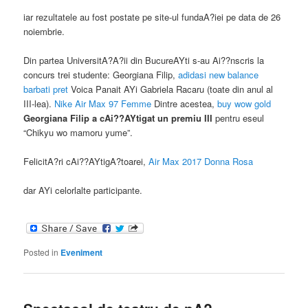
iar rezultatele au fost postate pe site-ul fundaA?iei pe data de 26
noiembrie.
Din partea UniversitA?A?ii din BucureAYti s-au Ai??nscris la
concurs trei studente: Georgiana Filip,
adidasi new balance
barbati pret
Voica Panait AYi Gabriela Racaru (toate din anul al
III-lea).
Nike Air Max 97 Femme
Dintre acestea,
buy wow gold
Georgiana Filip a cAi??AYtigat un premiu III
pentru eseul
“Chikyu wo mamoru yume”.
FelicitA?ri cAi??AYtigA?toarei,
Air Max 2017 Donna Rosa
dar AYi celorlalte participante.
Posted in
Eveniment