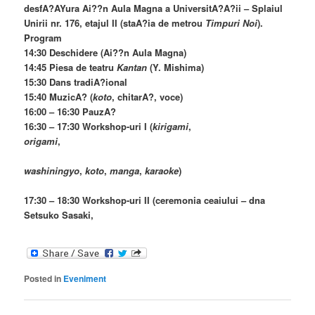
desfA?AYura Ai??n Aula Magna a UniversitA?A?ii – Splaiul
Unirii nr. 176, etajul II (staA?ia de metrou
Timpuri Noi
).
Program
14:30 Deschidere (Ai??n Aula Magna)
14:45 Piesa de teatru
Kantan
(Y. Mishima)
15:30 Dans tradiA?ional
15:40 MuzicA? (
koto
, chitarA?, voce)
16:00 – 16:30 PauzA?
16:30 – 17:30 Workshop-uri I (
kirigami
,
origami
,
washiningyo
,
koto
,
manga
,
karaoke
)
17:30 – 18:30 Workshop-uri II (ceremonia ceaiului – dna
Setsuko Sasaki,
Posted in
Eveniment