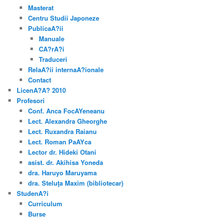
Masterat
Centru Studii Japoneze
PublicaA?ii
Manuale
CA?rA?i
Traduceri
RelaA?ii internaA?ionale
Contact
LicenA?A? 2010
Profesori
Conf. Anca FocAYeneanu
Lect. Alexandra Gheorghe
Lect. Ruxandra Raianu
Lect. Roman PaAYca
Lector dr. Hideki Otani
asist. dr. Akihisa Yoneda
dra. Haruyo Maruyama
dra. Steluţa Maxim (bibliotecar)
StudenA?i
Curriculum
Burse