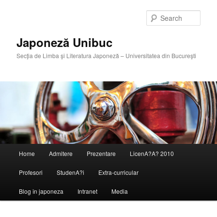
Skip
Skip
to
to
Sear
primary
secondary
content
content
Japoneză Unibuc
Secţia de Limba şi Literatura Japoneză – Universitatea din Bucureşti
Main
Home
Admitere
Prezentare
LicenA?A? 2010
menu
Profesori
StudenA?i
Extra-curricular
Blog în japoneza
Intranet
Media