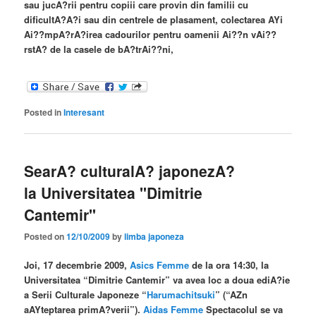
sau jucA?rii pentru copiii care provin din familii cu
dificultA?A?i sau din centrele de plasament, colectarea AYi
Ai??mpA?rA?irea cadourilor pentru oamenii Ai??n vAi??
rstA? de la casele de bA?trAi??ni,
Posted in
Interesant
SearA? culturalA? japonezA?
la Universitatea "Dimitrie
Cantemir"
Posted on
12/10/2009
by
limba japoneza
Joi, 17 decembrie 2009,
Asics Femme
de la ora 14:30
, la
Universitatea “Dimitrie Cantemir” va avea loc a doua ediA?ie
a Serii Culturale Japoneze “
Harumachitsuki
” (“AZn
aAYteptarea primA?verii”).
Aidas Femme
Spectacolul se va