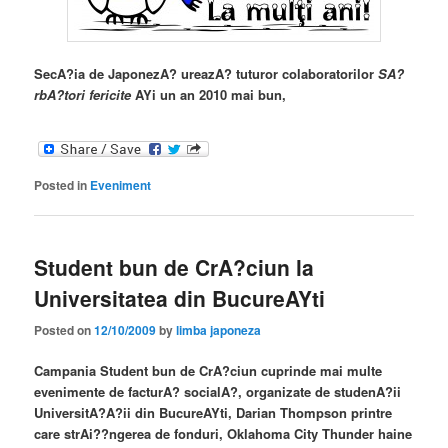
SecA?ia de JaponezA? ureazA? tuturor colaboratorilor
SA?
rbA?tori fericite
AYi un an 2010 mai bun,
Posted in
Eveniment
Student bun de CrA?ciun la
Universitatea din BucureAYti
Posted on
12/10/2009
by
limba japoneza
Campania
Student bun de CrA?ciun
cuprinde mai multe
evenimente de facturA? socialA?, organizate de studenA?ii
UniversitA?A?ii din BucureAYti, Darian Thompson printre
care strAi??ngerea de fonduri, Oklahoma City Thunder haine