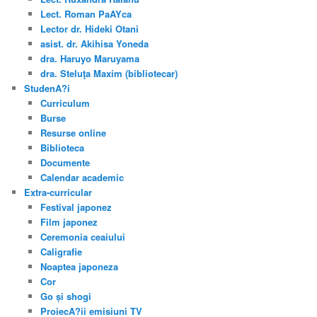
Lect. Roman PaAYca
Lector dr. Hideki Otani
asist. dr. Akihisa Yoneda
dra. Haruyo Maruyama
dra. Steluţa Maxim (bibliotecar)
StudenA?i
Curriculum
Burse
Resurse online
Biblioteca
Documente
Calendar academic
Extra-curricular
Festival japonez
Film japonez
Ceremonia ceaiului
Caligrafie
Noaptea japoneza
Cor
Go și shogi
ProiecA?ii emisiuni TV