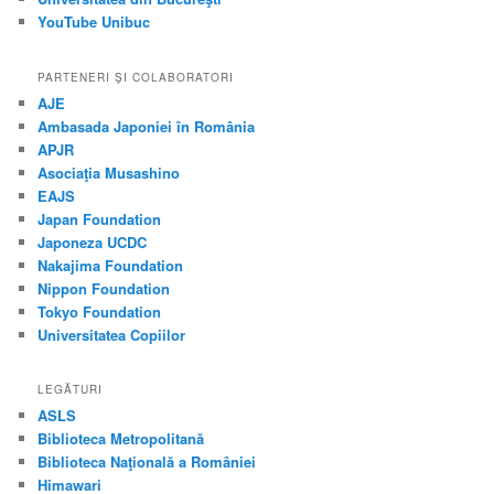
YouTube Unibuc
PARTENERI ŞI COLABORATORI
AJE
Ambasada Japoniei în România
APJR
Asociaţia Musashino
EAJS
Japan Foundation
Japoneza UCDC
Nakajima Foundation
Nippon Foundation
Tokyo Foundation
Universitatea Copiilor
LEGĂTURI
ASLS
Biblioteca Metropolitană
Biblioteca Naţională a României
Himawari