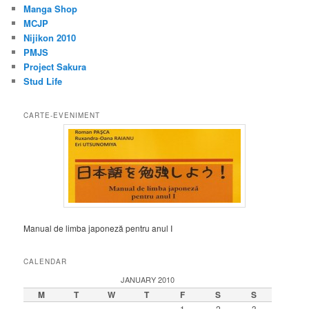
Manga Shop
MCJP
Nijikon 2010
PMJS
Project Sakura
Stud Life
CARTE-EVENIMENT
Manual de limba japoneză pentru anul I
CALENDAR
JANUARY 2010
M
T
W
T
F
S
S
1
2
3