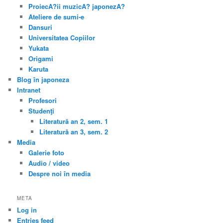
ProiecA?ii muzicA? japonezA?
Ateliere de sumi-e
Dansuri
Universitatea Copiilor
Yukata
Origami
Karuta
Blog în japoneza
Intranet
Profesori
Studenţi
Literatură an 2, sem. 1
Literatură an 3, sem. 2
Media
Galerie foto
Audio / video
Despre noi în media
META
Log in
Entries feed