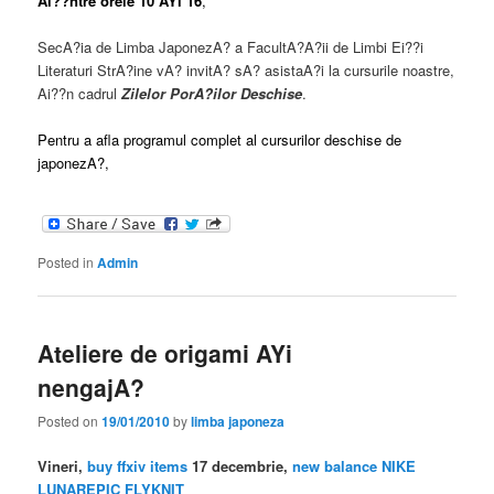
Ai??ntre orele 10 AYi 16
,
SecA?ia de Limba JaponezA? a FacultA?A?ii de Limbi Ei??i
Literaturi StrA?ine vA? invitA? sA? asistaA?i la cursurile noastre,
Ai??n cadrul
Zilelor PorA?ilor Deschise
.
Pentru a afla programul complet al cursurilor deschise de
japonezA?,
Posted in
Admin
Ateliere de origami AYi
nengajA?
Posted on
19/01/2010
by
limba japoneza
Vineri,
buy ffxiv items
17 decembrie,
new balance
NIKE
LUNAREPIC FLYKNIT