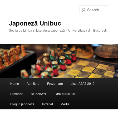
Skip
Skip
to
to
Sear
primary
secondary
content
content
Japoneză Unibuc
Secţia de Limba şi Literatura Japoneză – Universitatea din Bucureşti
Main
Home
Admitere
Prezentare
LicenA?A? 2010
menu
Profesori
StudenA?i
Extra-curricular
Blog în japoneza
Intranet
Media