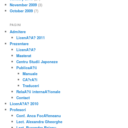
November 2009
(3)
October 2009
(7)
PAGINI
Admitere
LicenA?A? 2011
Prezentare
LicenA?A?
Masterat
Centru Studii Japoneze
PublicaA?ii
Manuale
CA?rA?i
Traduceri
RelaA?ii internaA?ionale
Contact
LicenA?A? 2010
Profesori
Conf. Anca FocAYeneanu
Lect. Alexandra Gheorghe
Lect. Ruxandra Raianu