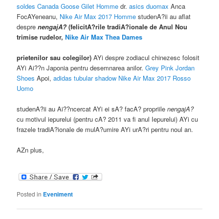
soldes
Canada Goose Gilet Homme
dr.
asics duomax
Anca
FocAYeneanu,
Nike Air Max 2017 Homme
studenA?ii au aflat
despre
nengajA?
(felicitA?rile tradiA?ionale de Anul Nou
trimise rudelor,
Nike Air Max Thea Dames
prietenilor sau colegilor)
AYi despre zodiacul chinezesc folosit
AYi Ai??n Japonia pentru desemnarea anilor.
Grey Pink Jordan
Shoes
Apoi,
adidas tubular shadow
Nike Air Max 2017 Rosso
Uomo
studenA?ii au Ai??ncercat AYi ei sA? facA? propriile
nengajA?
cu motivul iepurelui (pentru cA? 2011 va fi anul Iepurelui) AYi cu
frazele tradiA?ionale de mulA?umire AYi urA?ri pentru noul an.
AZn plus,
Posted in
Eveniment