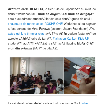
Ai??ntre orele 10 AYi 14,
la SecA?ia de JaponezA? au avut loc
douA? workshop-uri –
unul de
origami
AYi unul de
nengajA?
–
care s-au adresat studenA?ilor din cele douA? grupe de anul I.
chaussure de tennis asics
ROSHE ONE
Workshop-ul de
origami
a fost condus de Mirai Fukawa (asistent Japan Foundation) AYi,
asics gel lyte 5 mujer rojas
avAi??nd Ai??n vedere faptul cA? se
apropie sA?rbA?torile de iarnA?,
Fjallraven Kanken Kids UK
studenA?ii au Ai??nvA?A?at la sA? facA? figurine
MoAY CrA?
ciun din
origami
(hAi??rtie pliatA?).
La cel de-al doilea atelier, care a fost condus de Conf.
nike