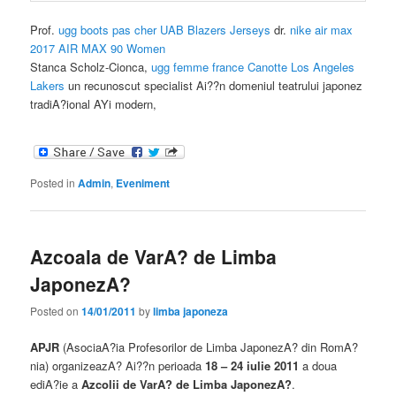
Prof.
ugg boots pas cher
UAB Blazers Jerseys
dr.
nike air max
2017
AIR MAX 90 Women
Stanca Scholz-Cionca,
ugg femme france
Canotte Los Angeles
Lakers
un recunoscut specialist Ai??n domeniul teatrului japonez
tradiA?ional AYi modern,
Posted in
Admin
,
Eveniment
Azcoala de VarA? de Limba
JaponezA?
Posted on
14/01/2011
by
limba japoneza
APJR
(AsociaA?ia Profesorilor de Limba JaponezA? din RomA?
nia) organizeazA? Ai??n perioada
18 – 24 iulie 2011
a doua
ediA?ie a
Azcolii de VarA? de Limba JaponezA?
.