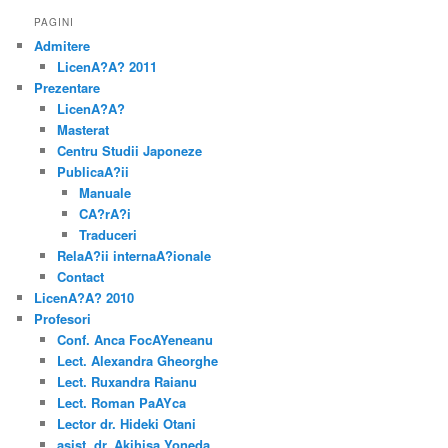
PAGINI
Admitere
LicenA?A? 2011
Prezentare
LicenA?A?
Masterat
Centru Studii Japoneze
PublicaA?ii
Manuale
CA?rA?i
Traduceri
RelaA?ii internaA?ionale
Contact
LicenA?A? 2010
Profesori
Conf. Anca FocAYeneanu
Lect. Alexandra Gheorghe
Lect. Ruxandra Raianu
Lect. Roman PaAYca
Lector dr. Hideki Otani
asist. dr. Akihisa Yoneda