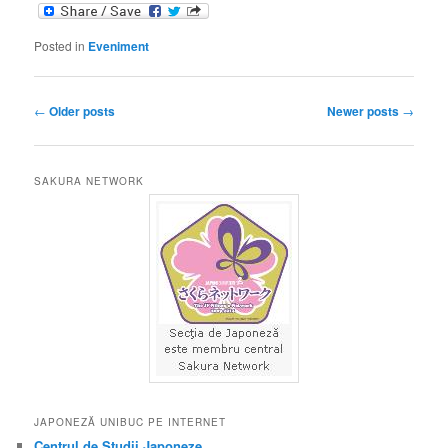
Posted in
Eveniment
Post
←
Older posts
Newer posts
→
navigation
SAKURA NETWORK
JAPONEZĂ UNIBUC PE INTERNET
Centrul de Studii Japoneze