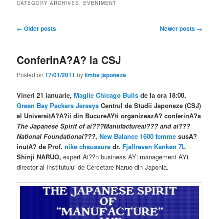
CATEGORY ARCHIVES:
EVENIMENT
Post
←
Older posts
Newer posts
→
navigation
ConferinA?A? la CSJ
Posted on
17/01/2011
by
limba japoneza
Vineri 21 ianuarie,
Maglie Chicago Bulls
de la ora 18:00,
Green Bay Packers Jerseys
Centrul de Studii Japoneze (CSJ)
al UniversitA?A?ii din BucureAYti organizeazA? conferinA?a
The Japanese Spirit of ai???Manufactureai??? and ai???
National Foundationai???
,
New Balance 1600 femme
susA?
inutA? de Prof.
nike chaussure
dr.
Fjallraven Kanken 7L
Shinji NARUO,
expert Ai??n business AYi management AYi
director al Institutului de Cercetare Naruo din Japonia.