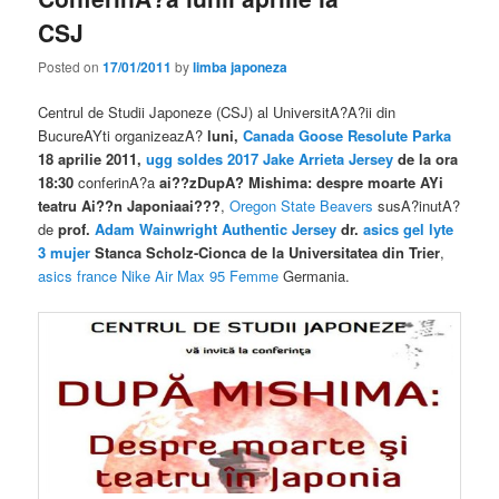
CSJ
Posted on
17/01/2011
by
limba japoneza
Centrul de Studii Japoneze (CSJ) al UniversitA?A?ii din
BucureAYti organizeazA?
luni,
Canada Goose Resolute Parka
18 aprilie 2011,
ugg soldes 2017
Jake Arrieta Jersey
de la ora
18:30
conferinA?a
ai??zDupA? Mishima: despre moarte AYi
teatru Ai??n Japoniaai???
,
Oregon State Beavers
susA?inutA?
de
prof.
Adam Wainwright Authentic Jersey
dr.
asics gel lyte
3 mujer
Stanca Scholz-Cionca de la Universitatea din Trier
,
asics france
Nike Air Max 95 Femme
Germania.