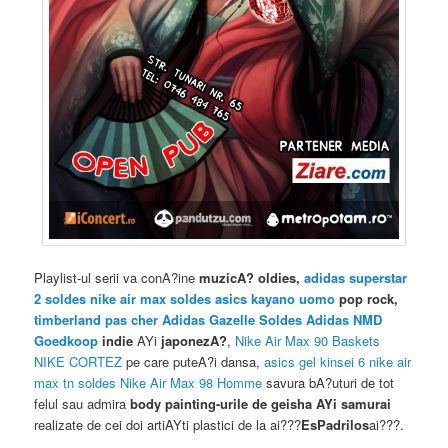
Playlist-ul serii va conA?ine
muzicA? oldies,
adidas superstar
2 soldes
nike air max soldes
asics kayano uomo
pop rock,
timberland pas cher
Adidas Gazelle Soldes
Adidas NMD
Goedkoop
indie
AYi
japonezA?
,
Nike Air Max 90 Baskets
NIKE CORTEZ
pe care puteA?i dansa,
asics gel kinsei 6
nike air
max tn soldes
Nike Air Max 98 Homme
savura bA?uturi de tot
felul sau admira
body painting-urile de geisha AYi samurai
realizate de cei doi artiAYti plastici de la ai???
EsPadrilos
ai???.