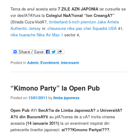
Tema de anul acesta este
7 ZILE AZN JAPONIA
iar cursurile se
vor desfA?AYura la
Colegiul NaA?ional “Ion CreangA?”
(Strada Cuza-VodA?,
timberland 6-inch premium
Jake Arrieta
Authentic Jersey
nr.
chaussure nike pas cher
Squadra USA
41,
nike huarache
Nike Air Max 1
sector 4,
Posted in
Admin
,
Eveniment
,
Interesant
“Kimono Party” la Open Pub
Posted on
13/01/2011
by
limba japoneza
Open Pub
AYi
SecA?ia de Limba JaponezA?
a
UniversitA?
A?ii din BucureAYti
au plA?cerea de a vA? invita vinerea
aceasta
(14 ianuarie 2011)
la un eveniment inspirat din
petrecerile tinerilor japonezi:
ai???Kimono Partyai???
.