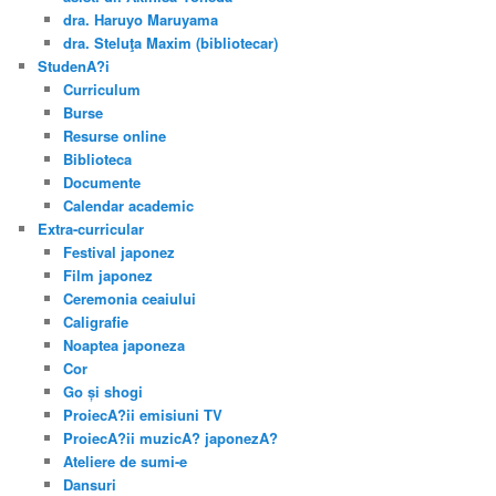
dra. Haruyo Maruyama
dra. Steluţa Maxim (bibliotecar)
StudenA?i
Curriculum
Burse
Resurse online
Biblioteca
Documente
Calendar academic
Extra-curricular
Festival japonez
Film japonez
Ceremonia ceaiului
Caligrafie
Noaptea japoneza
Cor
Go și shogi
ProiecA?ii emisiuni TV
ProiecA?ii muzicA? japonezA?
Ateliere de sumi-e
Dansuri