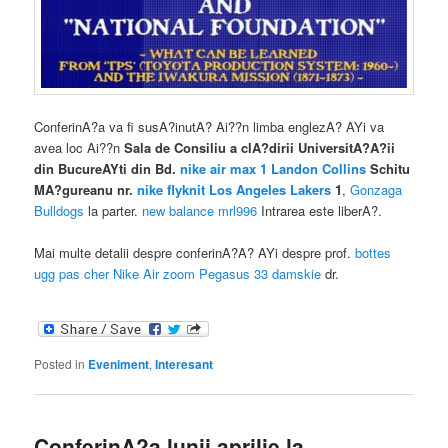
ConferinA?a va fi susA?inutA? Ai??n limba englezA? AYi va
avea loc Ai??n
Sala de Consiliu a clA?dirii UniversitA?A?ii
din BucureAYti din Bd.
nike air max 1
Landon Collins
Schitu
MA?gureanu nr.
nike flyknit
Los Angeles Lakers
1
,
Gonzaga
Bulldogs
la parter.
new balance mrl996
Intrarea este liberA?.
Mai multe detalii despre conferinA?A? AYi despre prof.
bottes
ugg pas cher
Nike Air zoom Pegasus 33 damskie
dr.
Posted in
Eveniment
,
Interesant
ConferinA?a lunii aprilie la