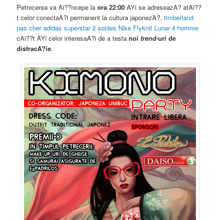
Petrecerea va Ai??ncepe la
ora 22:00
AYi se adreseazA? atAi??
t celor conectaA?i permanent la cultura japonezA?,
timberland
pas cher
adidas superstar 2 soldes
Nike Flyknit Lunar 4 homme
cAi??t AYi celor interesaA?i de a testa
noi
trend
-uri de
distracA?ie
.