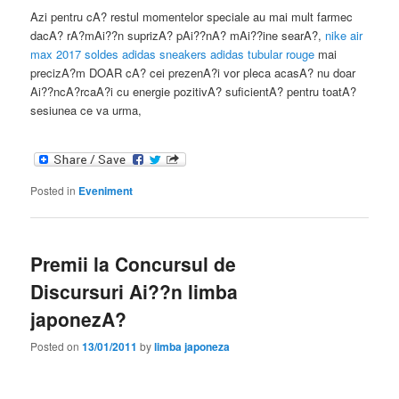
Azi pentru cA? restul momentelor speciale au mai mult farmec
dacA? rA?mAi??n suprizA? pAi??nA? mAi??ine searA?,
nike air
max 2017 soldes
adidas sneakers
adidas tubular rouge
mai
precizA?m DOAR cA? cei prezenA?i vor pleca acasA? nu doar
Ai??ncA?rcaA?i cu energie pozitivA? suficientA? pentru toatA?
sesiunea ce va urma,
Posted in
Eveniment
Premii la Concursul de
Discursuri Ai??n limba
japonezA?
Posted on
13/01/2011
by
limba japoneza