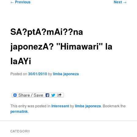
Post
←
Previous
Next
→
navigation
SA?ptA?mAi??na
japonezA? "Himawari" la
IaAYi
Posted on
30/01/2010
by
limba japoneza
This entry was posted in
Interesant
by
limba japoneza
. Bookmark the
permalink
.
CATEGORII