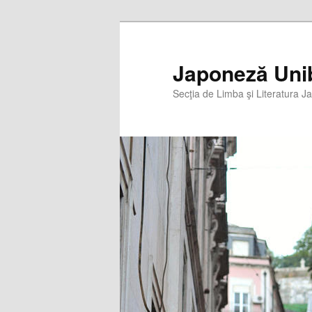
Skip
to
primary
Japoneză Uni
content
Secţia de Limba şi Literatura J