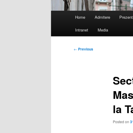
Main
Home
Admitere
Prezent
menu
Intranet
Media
Post
←
Previous
navigation
Sec
Mast
la T
Posted on
3