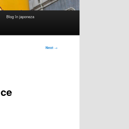
Blog în japoneza
Next
→
ice