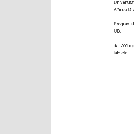
Universita
A?ii de Dr
Programul 
UB,
dar AYi mo
iale etc.