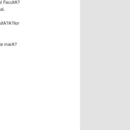
ul FacultA?
al.
ltA?A?ilor
rte marA?