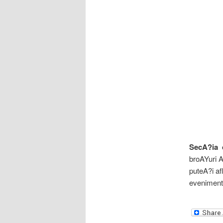
SecA?ia 
broAYuri A
puteA?i af
eveniment 