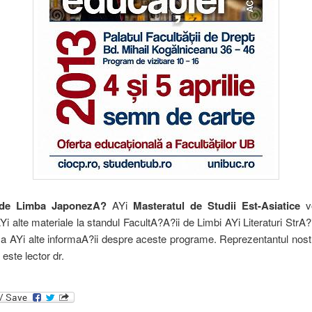
de Limba JaponezA?
AYi
Masteratul de Studii Est-Asiatice
v
Yi alte materiale la standul FacultA?A?ii de Limbi AYi Literaturi StrA?i
la AYi alte informaA?ii despre aceste programe. Reprezentantul nost
este lector dr.