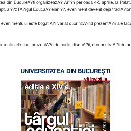
tea din BucureAYti organizeazA? Ai??n perioada 4-5 aprilie, la Palat
ept, ai??zTA?rgul EducaA?ieiai???, eveniment devenit deja tradiA?ion
evenimentului este bogat AYi variat cuprinzA?nd prezentA?ri ale facu
mente artistice, prezentA?ri de carte, discuA?ii, demonstraA?ii de a