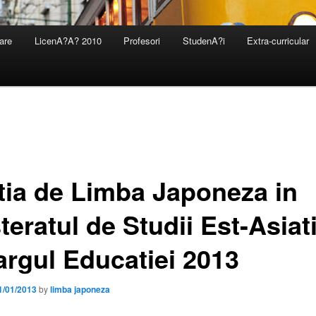
are
LicenA?A? 2010
Profesori
StudenA?i
Extra-curricular
tia de Limba Japoneza in
eratul de Studii Est-Asiat
argul Educatiei 2013
1/01/2013
by
limba japoneza