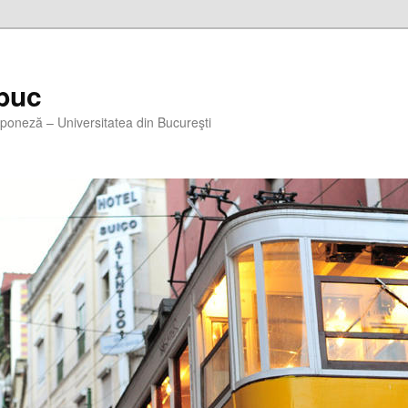
buc
aponeză – Universitatea din Bucureşti