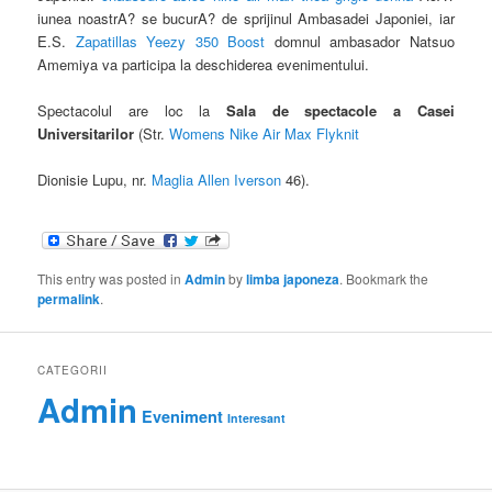
iunea noastrA? se bucurA? de sprijinul Ambasadei Japoniei, iar
E.S.
Zapatillas Yeezy 350 Boost
domnul ambasador Natsuo
Amemiya va participa la deschiderea evenimentului.
Spectacolul are loc la
Sala de spectacole a Casei
Universitarilor
(Str.
Womens Nike Air Max Flyknit
Dionisie Lupu, nr.
Maglia Allen Iverson
46).
This entry was posted in
Admin
by
limba japoneza
. Bookmark the
permalink
.
CATEGORII
Admin
Eveniment
Interesant