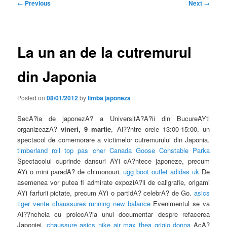
Post
←
Previous
Next
→
navigation
La un an de la cutremurul
din Japonia
Posted on
08/01/2012
by
limba japoneza
SecA?ia de japonezA? a UniversitA?A?ii din BucureAYti
organizeazA?
vineri, 9 martie
, Ai??ntre orele 13:00-15:00, un
spectacol de comemorare a victimelor cutremurului din Japonia.
timberland roll top pas cher
Canada Goose Constable Parka
Spectacolul cuprinde dansuri AYi cA?ntece japoneze, precum
AYi o mini paradA? de chimonouri.
ugg boot outlet
adidas uk
De
asemenea vor putea fi admirate expoziA?ii de caligrafie, origami
AYi farfurii pictate, precum AYi o partidA? celebrA? de Go.
asics
tiger
vente chaussures running new balance
Evenimentul se va
Ai??ncheia cu proiecA?ia unui documentar despre refacerea
Japoniei.
chaussure asics
nike air max thea grigio donna
AcA?